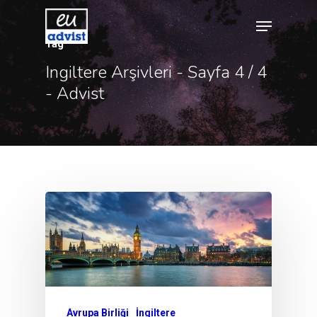
Tag
Ingiltere Arşivleri - Sayfa 4 / 4
- Advist
Hit enter to search or ESC to close
Avrupa Birliği
İngiltere