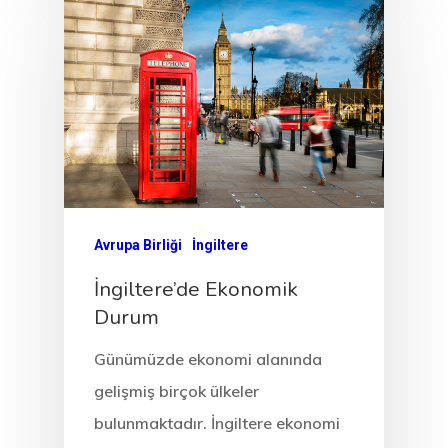
Estonya
Estonya Birey
Yatırımcı
Programı
Estonya Blog
Estonya Şirke
Avrupa Birliği
İngiltere
Kuruluşu
İngiltere’de Ekonomik
Durum
Estonya Start
Vize Programı
Günümüzde ekonomi alanında
gelişmiş birçok ülkeler
EU Temporary
bulunmaktadır. İngiltere ekonomi