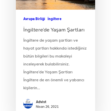
Letonya
Letonya Start
Avrupa Birliği
İngiltere
Vize Programı
İngiltere’de Yaşam Şartları
Veri Politikası
İngiltere de yaşam şartları ve
hayat şartları hakkında istediğiniz
Yunanistan
bütün bilgileri bu makaleyi
Gayrimenkul I
inceleyerek bulabilirsiniz.
Oturma İzni –
İngiltere’de Yaşam Şartları
İngiltere de en önemli ve yabancı
Golden Visa
kişilerin…
Advist
Nisan 26, 2021