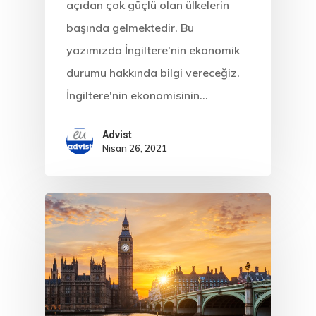
Residence Per
açıdan çok güçlü olan ülkelerin
– Startup Vis
başında gelmektedir. Bu
yazımızda İngiltere'nin ekonomik
Programs
durumu hakkında bilgi vereceğiz.
Finladiya Star
İngiltere'nin ekonomisinin…
Vize Programı
Advist
Nisan 26, 2021
Finlandiya
GDPR
İletişim
İngiltere Inno
& Start-Up Viz