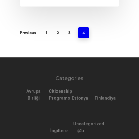
Previous
1
2
3
4
Categories
Avrupa
Citizenship
Birliği
Programs
Estonya
Finlandiya
Uncategorized
İngiltere
@tr