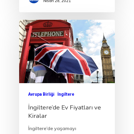
Nisan 28, 2021
Avrupa Birliği
Oturma Ve
Avrupa Birliği
İngiltere
Çalışma İzni
İngiltere’de Ev Fiyatları ve
Kiralar
Danışan Aran
İngiltere’de yaşamayı
Talebi