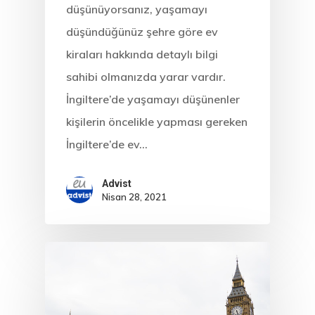
düşünüyorsanız, yaşamayı
Estonya
düşündüğünüz şehre göre ev
kiraları hakkında detaylı bilgi
Estonya Birey
sahibi olmanızda yarar vardır.
Yatırımcı
İngiltere’de yaşamayı düşünenler
Programı
kişilerin öncelikle yapması gereken
İngiltere’de ev…
Estonya Blog
Advist
Estonya Şirke
Nisan 28, 2021
Kuruluşu
Estonya Start
Vize Programı