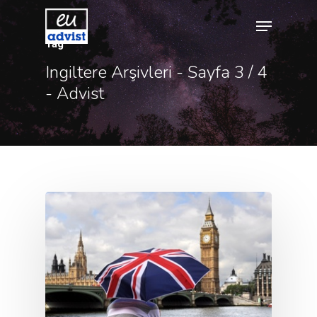
Tag
Ingiltere Arşivleri - Sayfa 3 / 4
- Advist
Hit enter to search or ESC to close