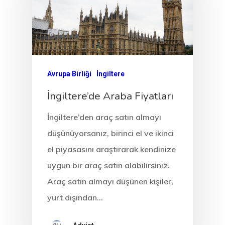
EU Temporary
Residence Per
– Startup Vis
Programs
Avrupa Birliği
İngiltere
Finladiya Star
İngiltere’de Araba Fiyatları
Vize Programı
İngiltere’den araç satın almayı
Finlandiya
düşünüyorsanız, birinci el ve ikinci
el piyasasını araştırarak kendinize
GDPR
uygun bir araç satın alabilirsiniz.
Araç satın almayı düşünen kişiler,
İletişim
yurt dışından…
İngiltere Inno