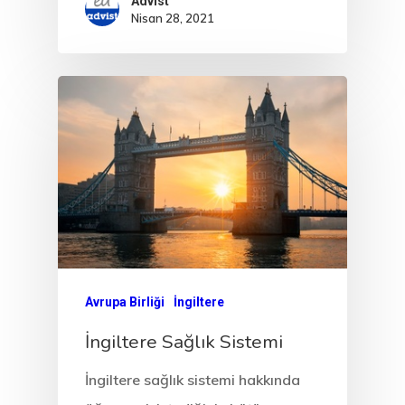
Advist
& Start-Up Viz
Nisan 28, 2021
Letonya
Letonya Start
Vize Programı
Veri Politikası
Yunanistan
Gayrimenkul I
Oturma İzni –
Avrupa Birliği
İngiltere
Golden Visa
İngiltere Sağlık Sistemi
İngiltere sağlık sistemi hakkında