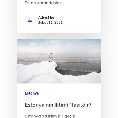
& Start-Up Viz
Eston vatandaşlar…
Letonya
Advist Eu
Şubat 11, 2021
Letonya Start
Vize Programı
Veri Politikası
Yunanistan
Gayrimenkul I
Oturma İzni –
Estonya
Golden Visa
Estonya’nın İklimi Nasıldır?
Estonya’da iklim bir geçiş