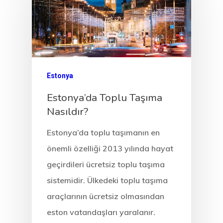
EU Temporary
Residence Per
– Startup Vis
Programs
Estonya
Finladiya Star
Estonya’da Toplu Taşıma
Vize Programı
Nasıldır?
Finlandiya
Estonya’da toplu taşımanın en
önemli özelliği 2013 yılında hayat
GDPR
geçirdileri ücretsiz toplu taşıma
İletişim
sistemidir. Ülkedeki toplu taşıma
araçlarının ücretsiz olmasından
İngiltere Inno
eston vatandaşları yaralanır.