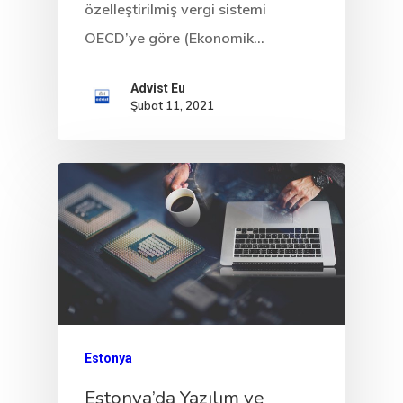
özelleştirilmiş vergi sistemi
OECD’ye göre (Ekonomik…
Advist Eu
Şubat 11, 2021
Avrupa Birliği
Oturma Ve
Çalışma İzni
Danışan Aran
Estonya
Talebi
Estonya’da Yazılım ve