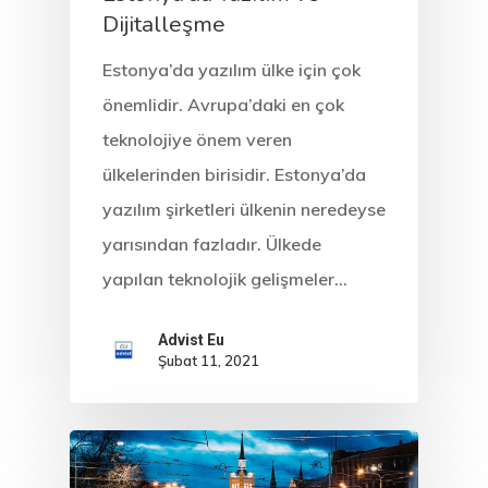
Dijitalleşme
Estonya
Estonya’da yazılım ülke için çok
Estonya Birey
önemlidir. Avrupa’daki en çok
Yatırımcı
teknolojiye önem veren
ülkelerinden birisidir. Estonya’da
Programı
yazılım şirketleri ülkenin neredeyse
Estonya Blog
yarısından fazladır. Ülkede
yapılan teknolojik gelişmeler…
Estonya Şirke
Kuruluşu
Advist Eu
Şubat 11, 2021
Estonya Start
Vize Programı